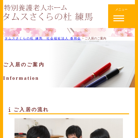
メニュー
タムスさくらの杜 練馬 社会福祉法人 春和会
>
ご入居のご案内
ご入居のご案内
Information
ご入居の流れ