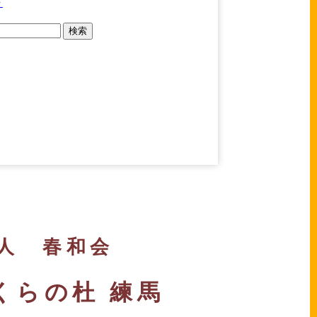
せ
人 春和会
くらの杜 練馬